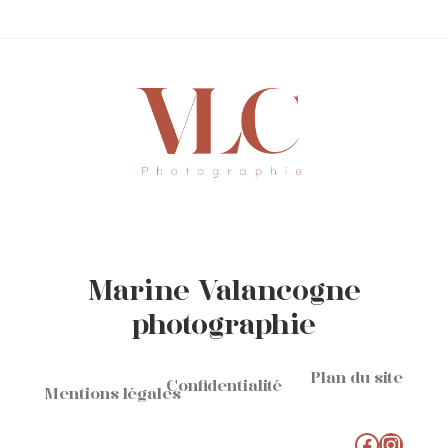
Marine Valancogne
photographie
Plan du site
Confidentialité
Mentions légales
Faceboo
Instag