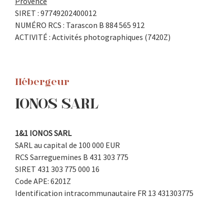
Provence
SIRET : 97749202400012
NUMÉRO RCS : Tarascon B 884 565 912
ACTIVITÉ : Activités photographiques (7420Z)
Hébergeur
IONOS SARL
1&1 IONOS SARL
SARL au capital de 100 000 EUR
RCS Sarreguemines B 431 303 775
SIRET 431 303 775 000 16
Code APE: 6201Z
Identification intracommunautaire FR 13 431303775